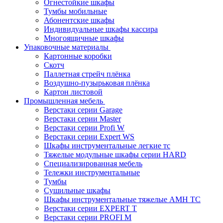
Огнестойкие шкафы
Тумбы мобильные
Абонентские шкафы
Индивидуальные шкафы кассира
Многоящичные шкафы
Упаковочные материалы
Картонные коробки
Скотч
Паллетная стрейч плёнка
Воздушно-пузырьковая плёнка
Картон листовой
Промышленная мебель
Верстаки серии Garage
Верстаки серии Master
Верстаки серии Profi W
Верстаки серии Expert WS
Шкафы инструментальные легкие тс
Тяжелые модульные шкафы серии HARD
Cпециализированная мебель
Тележки инструментальные
Тумбы
Cушильные шкафы
Шкафы инструментальные тяжелые AMH TC
Верстаки серии EXPERT T
Верстаки серии PROFI M