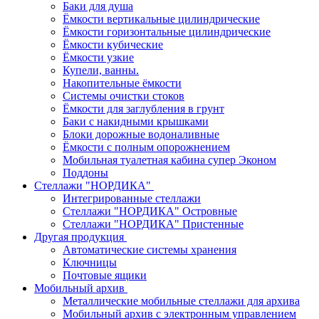
Баки для душа
Ёмкости вертикальные цилиндрические
Ёмкости горизонтальные цилиндрические
Ёмкости кубические
Ёмкости узкие
Купели, ванны.
Накопительные ёмкости
Системы очистки стоков
Ёмкости для заглубления в грунт
Баки с накидными крышками
Блоки дорожные водоналивные
Ёмкости с полным опорожнением
Мобильная туалетная кабина супер Эконом
Поддоны
Стеллажи "НОРДИКА"
Интегрированные стеллажи
Стеллажи "НОРДИКА" Островные
Стеллажи "НОРДИКА" Пристенные
Другая продукция
Автоматические системы хранения
Ключницы
Почтовые ящики
Мобильный архив
Металлические мобильные стеллажи для архива
Мобильный архив с электронным управлением