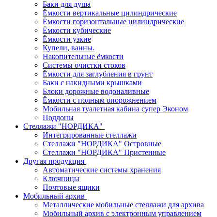
Баки для душа
Ёмкости вертикальные цилиндрические
Ёмкости горизонтальные цилиндрические
Ёмкости кубические
Ёмкости узкие
Купели, ванны.
Накопительные ёмкости
Системы очистки стоков
Ёмкости для заглубления в грунт
Баки с накидными крышками
Блоки дорожные водоналивные
Ёмкости с полным опорожнением
Мобильная туалетная кабина супер Эконом
Поддоны
Стеллажи "НОРДИКА"
Интегрированные стеллажи
Стеллажи "НОРДИКА" Островные
Стеллажи "НОРДИКА" Пристенные
Другая продукция
Автоматические системы хранения
Ключницы
Почтовые ящики
Мобильный архив
Металлические мобильные стеллажи для архива
Мобильный архив с электронным управлением