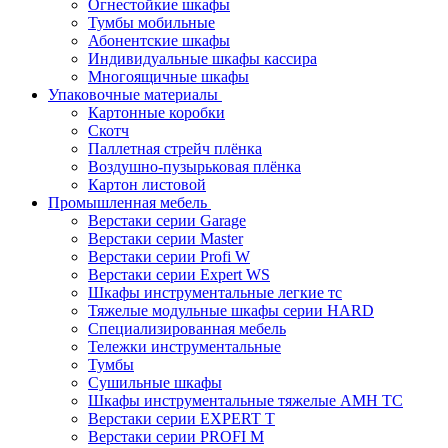
Огнестойкие шкафы
Тумбы мобильные
Абонентские шкафы
Индивидуальные шкафы кассира
Многоящичные шкафы
Упаковочные материалы
Картонные коробки
Скотч
Паллетная стрейч плёнка
Воздушно-пузырьковая плёнка
Картон листовой
Промышленная мебель
Верстаки серии Garage
Верстаки серии Master
Верстаки серии Profi W
Верстаки серии Expert WS
Шкафы инструментальные легкие тс
Тяжелые модульные шкафы серии HARD
Cпециализированная мебель
Тележки инструментальные
Тумбы
Cушильные шкафы
Шкафы инструментальные тяжелые AMH TC
Верстаки серии EXPERT T
Верстаки серии PROFI M