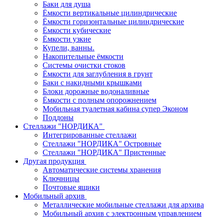
Баки для душа
Ёмкости вертикальные цилиндрические
Ёмкости горизонтальные цилиндрические
Ёмкости кубические
Ёмкости узкие
Купели, ванны.
Накопительные ёмкости
Системы очистки стоков
Ёмкости для заглубления в грунт
Баки с накидными крышками
Блоки дорожные водоналивные
Ёмкости с полным опорожнением
Мобильная туалетная кабина супер Эконом
Поддоны
Стеллажи "НОРДИКА"
Интегрированные стеллажи
Стеллажи "НОРДИКА" Островные
Стеллажи "НОРДИКА" Пристенные
Другая продукция
Автоматические системы хранения
Ключницы
Почтовые ящики
Мобильный архив
Металлические мобильные стеллажи для архива
Мобильный архив с электронным управлением