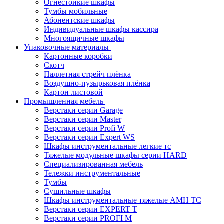
Огнестойкие шкафы
Тумбы мобильные
Абонентские шкафы
Индивидуальные шкафы кассира
Многоящичные шкафы
Упаковочные материалы
Картонные коробки
Скотч
Паллетная стрейч плёнка
Воздушно-пузырьковая плёнка
Картон листовой
Промышленная мебель
Верстаки серии Garage
Верстаки серии Master
Верстаки серии Profi W
Верстаки серии Expert WS
Шкафы инструментальные легкие тс
Тяжелые модульные шкафы серии HARD
Cпециализированная мебель
Тележки инструментальные
Тумбы
Cушильные шкафы
Шкафы инструментальные тяжелые AMH TC
Верстаки серии EXPERT T
Верстаки серии PROFI M