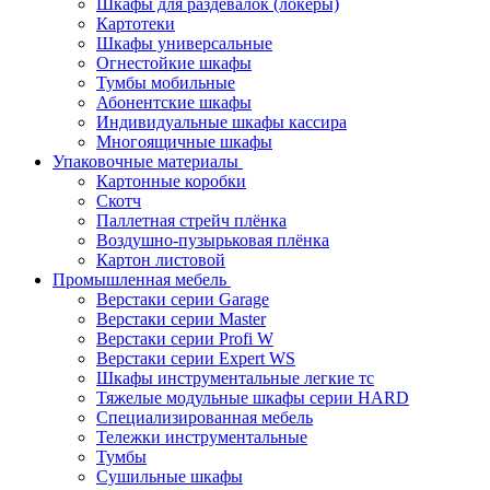
Шкафы для раздевалок (локеры)
Картотеки
Шкафы универсальные
Огнестойкие шкафы
Тумбы мобильные
Абонентские шкафы
Индивидуальные шкафы кассира
Многоящичные шкафы
Упаковочные материалы
Картонные коробки
Скотч
Паллетная стрейч плёнка
Воздушно-пузырьковая плёнка
Картон листовой
Промышленная мебель
Верстаки серии Garage
Верстаки серии Master
Верстаки серии Profi W
Верстаки серии Expert WS
Шкафы инструментальные легкие тс
Тяжелые модульные шкафы серии HARD
Cпециализированная мебель
Тележки инструментальные
Тумбы
Cушильные шкафы