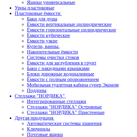
Ящики универсальные
Урны пластиковые
Пластиковые ёмкости
Баки для душа
Ёмкости вертикальные цилиндрические
Ёмкости горизонтальные цилиндрические
Ёмкости кубические
Ёмкости узкие
Купели, ванны.
Накопительные ёмкости
Системы очистки стоков
Ёмкости для заглубления в грунт
Баки с накидными крышками
Блоки дорожные водоналивные
Ёмкости с полным опорожнением
Мобильная туалетная кабина супер Эконом
Поддоны
Стеллажи "НОРДИКА"
Интегрированные стеллажи
Стеллажи "НОРДИКА" Островные
Стеллажи "НОРДИКА" Пристенные
Другая продукция
Автоматические системы хранения
Ключницы
Почтовые ящики