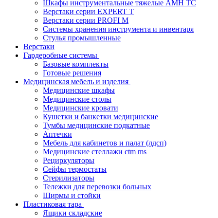
Шкафы инструментальные тяжелые AMH TC
Верстаки серии EXPERT T
Верстаки серии PROFI M
Системы хранения инструмента и инвентаря
Стулья промышленные
Верстаки
Гардеробные системы
Базовые комплекты
Готовые решения
Медицинская мебель и изделия
Медицинские шкафы
Медицинские столы
Медицинские кровати
Кушетки и банкетки медицинские
Тумбы медицинские подкатные
Аптечки
Мебель для кабинетов и палат (лдсп)
Медицинские стеллажи ctm ms
Рециркуляторы
Сейфы термостаты
Стерилизаторы
Тележки для перевозки больных
Ширмы и стойки
Пластиковая тара
Ящики складские