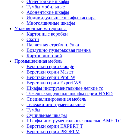
Огнестойкие шкафы
Тумбы мобильные
Абонентские шкафы
Индивидуальные шкафы кассира
Многоящичные шкафы
Упаковочные материалы
Картонные коробки
Скотч
Паллетная стрейч плёнка
Воздушно-пузырьковая плёнка
Картон листовой
Промышленная мебель
Верстаки серии Garage
Верстаки серии Master
Верстаки серии Profi W
Верстаки серии Expert WS
Шкафы инструментальные легкие тс
Тяжелые модульные шкафы серии HARD
Cпециализированная мебель
Тележки инструментальные
Тумбы
Cушильные шкафы
Шкафы инструментальные тяжелые AMH TC
Верстаки серии EXPERT T
Верстаки серии PROFI M