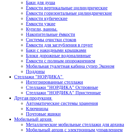
Баки для душа
Ёмкости вертикальные цилиндрические
Ёмкости горизонтальные цилиндрические
Ёмкости кубические
Ёмкости узкие
Купели, ванны.
Накопительные ёмкости
Системы очистки стоков
Ёмкости для заглубления в грунт
Баки с накидными крышками
Блоки дорожные водоналивные
Ёмкости с полным опорожнением
Мобильная туалетная кабина супер Эконом
Поддоны
Стеллажи "НОРДИКА"
Интегрированные стеллажи
Стеллажи "НОРДИКА" Островные
Стеллажи "НОРДИКА" Пристенные
Другая продукция
Автоматические системы хранения
Ключницы
Почтовые ящики
Мобильный архив
Металлические мобильные стеллажи для архива
Мобильный архив с электронным управлением