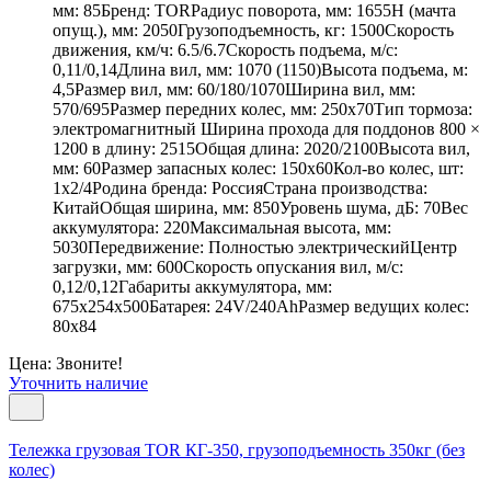
мм: 85Бренд: TORРадиус поворота, мм: 1655Н (мачта
опущ.), мм: 2050Грузоподъемность, кг: 1500Скорость
движения, км/ч: 6.5/6.7Скорость подъема, м/с:
0,11/0,14Длина вил, мм: 1070 (1150)Высота подъема, м:
4,5Размер вил, мм: 60/180/1070Ширина вил, мм:
570/695Размер передних колес, мм: 250х70Тип тормоза:
электромагнитный Ширина прохода для поддонов 800 ×
1200 в длину: 2515Общая длина: 2020/2100Высота вил,
мм: 60Размер запасных колес: 150х60Кол-во колес, шт:
1х2/4Родина бренда: РоссияСтрана производства:
КитайОбщая ширина, мм: 850Уровень шума, дБ: 70Вес
аккумулятора: 220Максимальная высота, мм:
5030Передвижение: Полностью электрическийЦентр
загрузки, мм: 600Скорость опускания вил, м/с:
0,12/0,12Габариты аккумулятора, мм:
675х254х500Батарея: 24V/240AhРазмер ведущих колес:
80х84
Цена: Звоните!
Уточнить наличие
Тележка грузовая TOR КГ-350, грузоподъемность 350кг (без
колес)