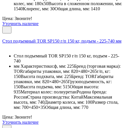
колес, мм: 180х50Высота в сложенном положении, мм:
1540Клиренс, мм: 30Общая длина, мм: 1410
Цена: Звоните!
Уточнить наличие
Стол подъемный TOR SP150 г/п 150 кг, подъем - 225-740 мм
Стол подъемный TOR SP150 г/п 150 кг, подъем - 225-
740
мм Характеристики:ф, мм: 225Бренд (торговая марка):
TORгабариты упаковки, мм: 820×480×265г/п, кг:
150Высота подхвата, мм: 225Бренд: TORГабариты
упаковки, мм: 820×480×265Грузоподъемность, кг:
150Высота подъема, мм: 515Общая высота:
935Материал колес: полиуретанРодина бренда:
РоссияСтрана производства: КитайМаксимальная
высота, мм: 740Диаметр колеса, мм: 100Размер стола,
мм: 700×450×35Общая длина, мм: 770
Цена: Звоните!
Уточнить наличие