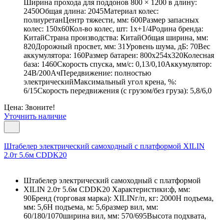
Ширина прохода для поддонов 800 × 1200 в длину:
2450Общая длина: 2045Материал колес:
полиуретанЦентр тяжести, мм: 600Размер запасных
колес: 150х60Кол-во колес, шт: 1х+1/4Родина бренда:
КитайСтрана производства: КитайОбщая ширина, мм:
820Дорожный просвет, мм: 31Уровень шума, дБ: 70Вес
аккумулятора: 160Размер батареи: 800x254x320Колесная
база: 1460Скорость спуска, мм/с: 0,13/0,10Аккумулятор:
24В/200АчПередвижение: полностью
электрическийМаксимальный угол крена, %:
6/15Скорость передвижения (с грузом/без груза): 5,8/6,0
Цена: Звоните!
Уточнить наличие
Штабелер электрический самоходный с платформой XILIN
2.0т 5.6м CDDK20
Штабелер электрический самоходный с платформой
XILIN 2.0т 5.6м CDDK20 Характеристики:ф, мм:
90Бренд (торговая марка): XILINг/п, кг: 2000Н подъема,
мм: 5,6Н подъема, м: 5,6размер вил, мм:
60/180/1070ширина вил, мм: 570/695Высота подхвата,