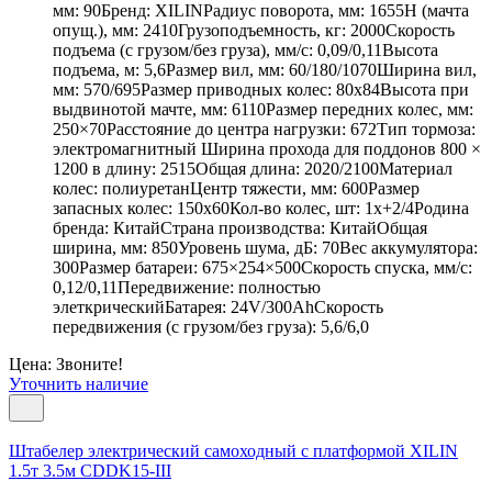
мм: 90Бренд: XILINРадиус поворота, мм: 1655Н (мачта
опущ.), мм: 2410Грузоподъемность, кг: 2000Скорость
подъема (с грузом/без груза), мм/с: 0,09/0,11Высота
подъема, м: 5,6Размер вил, мм: 60/180/1070Ширина вил,
мм: 570/695Размер приводных колес: 80х84Высота при
выдвинотой мачте, мм: 6110Размер передних колес, мм:
250×70Расстояние до центра нагрузки: 672Тип тормоза:
электромагнитный Ширина прохода для поддонов 800 ×
1200 в длину: 2515Общая длина: 2020/2100Материал
колес: полиуретанЦентр тяжести, мм: 600Размер
запасных колес: 150х60Кол-во колес, шт: 1х+2/4Родина
бренда: КитайСтрана производства: КитайОбщая
ширина, мм: 850Уровень шума, дБ: 70Вес аккумулятора:
300Размер батареи: 675×254×500Скорость спуска, мм/с:
0,12/0,11Передвижение: полностью
элеткрическийБатарея: 24V/300AhСкорость
передвижения (с грузом/без груза): 5,6/6,0
Цена: Звоните!
Уточнить наличие
Штабелер электрический самоходный с платформой XILIN
1.5т 3.5м CDDK15-III