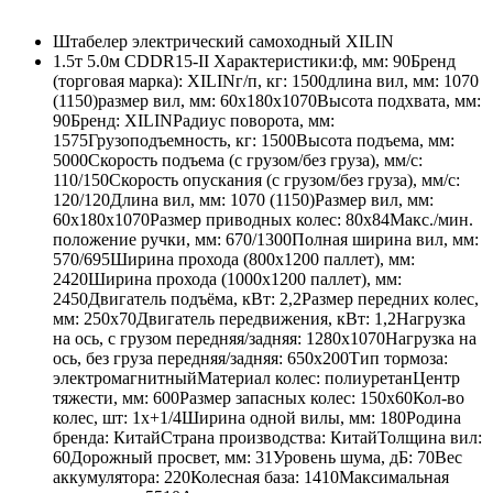
Штабелер электрический самоходный XILIN
1.5т 5.0м CDDR15-II Характеристики:ф, мм: 90Бренд
(торговая марка): XILINг/п, кг: 1500длина вил, мм: 1070
(1150)размер вил, мм: 60х180х1070Высота подхвата, мм:
90Бренд: XILINРадиус поворота, мм:
1575Грузоподъемность, кг: 1500Высота подъема, мм:
5000Скорость подъема (с грузом/без груза), мм/с:
110/150Скорость опускания (с грузом/без груза), мм/с:
120/120Длина вил, мм: 1070 (1150)Размер вил, мм:
60х180х1070Размер приводных колес: 80х84Макс./мин.
положение ручки, мм: 670/1300Полная ширина вил, мм:
570/695Ширина прохода (800х1200 паллет), мм:
2420Ширина прохода (1000х1200 паллет), мм:
2450Двигатель подъёма, кВт: 2,2Размер передних колес,
мм: 250x70Двигатель передвижения, кВт: 1,2Нагрузка
на ось, с грузом передняя/задняя: 1280х1070Нагрузка на
ось, без груза передняя/задняя: 650х200Тип тормоза:
электромагнитныйМатериал колес: полиуретанЦентр
тяжести, мм: 600Размер запасных колес: 150х60Кол-во
колес, шт: 1х+1/4Ширина одной вилы, мм: 180Родина
бренда: КитайСтрана производства: КитайТолщина вил:
60Дорожный просвет, мм: 31Уровень шума, дБ: 70Вес
аккумулятора: 220Колесная база: 1410Максимальная