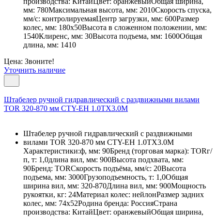
производства: КитайЦвет: оранжевыйОбщая ширина,
мм: 780Максимальная высота, мм: 2010Скорость спуска,
мм/с: контролируемаяЦентр загрузки, мм: 600Размер
колес, мм: 180х50Высота в сложенном положении, мм:
1540Клиренс, мм: 30Высота подъема, мм: 1600Общая
длина, мм: 1410
Цена: Звоните!
Уточнить наличие
Штабелер ручной гидравлический с раздвижными вилами
TOR 320-870 мм CTY-EH 1.0TX3.0M
Штабелер ручной гидравлический с раздвижными
вилами TOR 320-870 мм CTY-EH 1.0TX3.0M
Характеристики:ф, мм: 90Бренд (торговая марка): TORг/
п, т: 1,0длина вил, мм: 900Высота подхвата, мм:
90Бренд: TORСкорость подъёма, мм/с: 20Высота
подъема, мм: 3000Грузоподъемность, т: 1,0Общая
ширина вил, мм: 320-870Длина вил, мм: 900Мощность
рукоятки, кг: 24Материал колес: нейлонРазмер задних
колес, мм: 74х52Родина бренда: РоссияСтрана
производства: КитайЦвет: оранжевыйОбщая ширина,