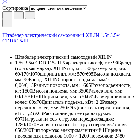
Сортировка
Штабелер электрический самоходный XILIN 1.5т 3.5м
CDDR15-III
Штабелер электрический самоходный XILIN
1.5т 3.5м CDDR15-III Характеристики:ф, мм: 90Бренд
(торговая марка): XILINг/п, кг: 1500размер вил, мм:
60/170/1070ширина вил, мм: 570/695Высота подхвата,
мм: 90Бренд: XILINСкорость подъёма, мм/с:
0,06/0,13Радиус поворота, мм: 1605Грузоподъемность,
кг: 1500Высота подъема, мм: 3500Размер вил, мм:
60/170/1070Ширина вил, мм: 570/695Размер приводных
колес: 80х70Двигатель подъёма, кВт: 2,2Размер
передних колес, мм: 250×70Двигатель передвижения,
кВт: 1,2 (АС)Расстояние до центра нагрузки:
697Нагрузка на ось, с грузом передняя/задняя:
1280/1070Нагрузка на ось, без груза передняя/задняя:
650/200Тип тормоза: электромагнитный Ширина
прохода для поддонов 1000 × 1200 переходов: 2480