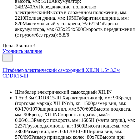
высота, мм: 5510Аккумулятор:
24В/240АчПередвижение: полностью
электрическийВысота в сложенном положении, мм:
2210Полная длина, мм: 1950Габаритная ширина, мм:
820Максимальный угол крена, %: 6/15Габариты
аккумулятора, мм: 625х254х500Скорость передвижения
(с грузом/без груза): 5,8/6
Цена: Звоните!
Уточнить наличие
Штабелер электрический самоходный XILIN 1.5т 3.3м
CDDR15-III
Штабелер электрический самоходный XILIN
1.5т 3.3м CDDR15-III Характеристики:ф, мм: 90Бренд
(торговая марка): XILINг/п, кг: 1500размер вил, мм:
60/170/1070ширина вил, мм: 570/695Высота подхвата,
мм: 90Бренд: XILINСкорость подъёма, мм/с:
0,06/0,13Радиус поворота, мм: 1605Н (мачта опущ.), мм:
2237Грузоподъемность, кг: 1500Высота подъема, мм:
3300Размер вил, мм: 60/170/1070Ширина вил, мм:
570/695Размер приводных колес: 80х70Высота при