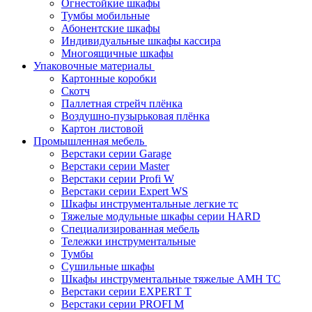
Огнестойкие шкафы
Тумбы мобильные
Абонентские шкафы
Индивидуальные шкафы кассира
Многоящичные шкафы
Упаковочные материалы
Картонные коробки
Скотч
Паллетная стрейч плёнка
Воздушно-пузырьковая плёнка
Картон листовой
Промышленная мебель
Верстаки серии Garage
Верстаки серии Master
Верстаки серии Profi W
Верстаки серии Expert WS
Шкафы инструментальные легкие тс
Тяжелые модульные шкафы серии HARD
Cпециализированная мебель
Тележки инструментальные
Тумбы
Cушильные шкафы
Шкафы инструментальные тяжелые AMH TC
Верстаки серии EXPERT T
Верстаки серии PROFI M