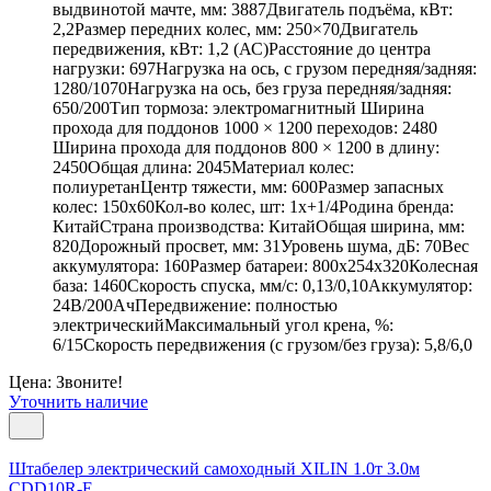
выдвинотой мачте, мм: 3887Двигатель подъёма, кВт:
2,2Размер передних колес, мм: 250×70Двигатель
передвижения, кВт: 1,2 (АС)Расстояние до центра
нагрузки: 697Нагрузка на ось, с грузом передняя/задняя:
1280/1070Нагрузка на ось, без груза передняя/задняя:
650/200Тип тормоза: электромагнитный Ширина
прохода для поддонов 1000 × 1200 переходов: 2480
Ширина прохода для поддонов 800 × 1200 в длину:
2450Общая длина: 2045Материал колес:
полиуретанЦентр тяжести, мм: 600Размер запасных
колес: 150х60Кол-во колес, шт: 1х+1/4Родина бренда:
КитайСтрана производства: КитайОбщая ширина, мм:
820Дорожный просвет, мм: 31Уровень шума, дБ: 70Вес
аккумулятора: 160Размер батареи: 800x254x320Колесная
база: 1460Скорость спуска, мм/с: 0,13/0,10Аккумулятор:
24В/200АчПередвижение: полностью
электрическийМаксимальный угол крена, %:
6/15Скорость передвижения (с грузом/без груза): 5,8/6,0
Цена: Звоните!
Уточнить наличие
Штабелер электрический самоходный XILIN 1.0т 3.0м
CDD10R-E