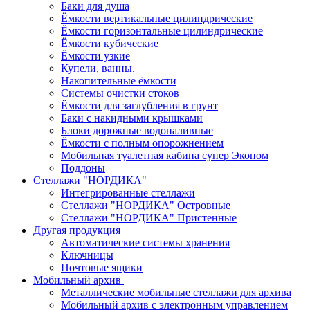
Баки для душа
Ёмкости вертикальные цилиндрические
Ёмкости горизонтальные цилиндрические
Ёмкости кубические
Ёмкости узкие
Купели, ванны.
Накопительные ёмкости
Системы очистки стоков
Ёмкости для заглубления в грунт
Баки с накидными крышками
Блоки дорожные водоналивные
Ёмкости с полным опорожнением
Мобильная туалетная кабина супер Эконом
Поддоны
Стеллажи "НОРДИКА"
Интегрированные стеллажи
Стеллажи "НОРДИКА" Островные
Стеллажи "НОРДИКА" Пристенные
Другая продукция
Автоматические системы хранения
Ключницы
Почтовые ящики
Мобильный архив
Металлические мобильные стеллажи для архива
Мобильный архив с электронным управлением