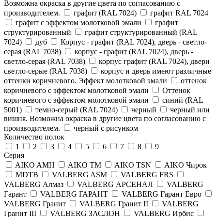
Возможна окраска в другие цвета по согласованию с
производителем.
графит (RAL 7024)
графит RAL 7024
графит с эффектом молотковой эмали
графит
структурированный
графит структурированный (RAL
7024)
дуб
Корпус - графит (RAL 7024), дверь - светло-
серая (RAL 7038)
корпус - графит (RAL 7024), дверь -
светло-серая (RAL 7038)
корпус графит (RAL 7024), двери
светло-серые (RAL 7038)
корпус и дверь имеют различные
оттенки коричневого. Эффект молотковой эмали
оттенок
коричневого с эффектом молотковой эмали
Оттенок
коричневого с эффектом молотковой эмали
синий (RAL
5001)
темно-серый (RAL 7024)
черный
черный или
вишня. Возможна окраска в другие цвета по согласованию с
производителем.
черный с рисунком
Количество полок
1
2
3
4
5
6
7
8
9
Серия
AIKO AMH
AIKO TM
AIKO TSN
AIKO Чирок
MDTB
VALBERG ASM
VALBERG FRS
VALBERG Алмаз
VALBERG АРСЕНАЛ
VALBERG
Гарант
VALBERG ГАРАНТ
VALBERG Гарант Евро
VALBERG Гранит
VALBERG Гранит II
VALBERG
Гранит III
VALBERG ЗАСЛОН
VALBERG Ирбис