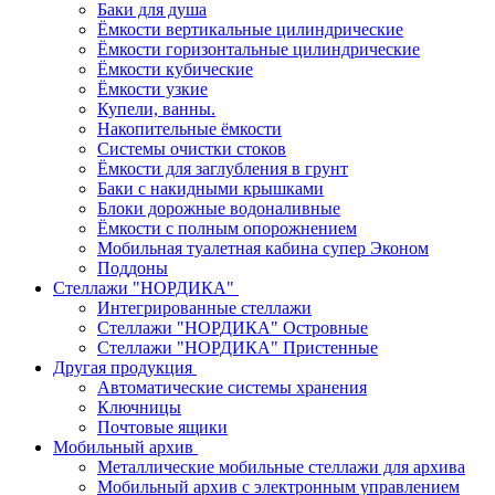
Баки для душа
Ёмкости вертикальные цилиндрические
Ёмкости горизонтальные цилиндрические
Ёмкости кубические
Ёмкости узкие
Купели, ванны.
Накопительные ёмкости
Системы очистки стоков
Ёмкости для заглубления в грунт
Баки с накидными крышками
Блоки дорожные водоналивные
Ёмкости с полным опорожнением
Мобильная туалетная кабина супер Эконом
Поддоны
Стеллажи "НОРДИКА"
Интегрированные стеллажи
Стеллажи "НОРДИКА" Островные
Стеллажи "НОРДИКА" Пристенные
Другая продукция
Автоматические системы хранения
Ключницы
Почтовые ящики
Мобильный архив
Металлические мобильные стеллажи для архива
Мобильный архив с электронным управлением