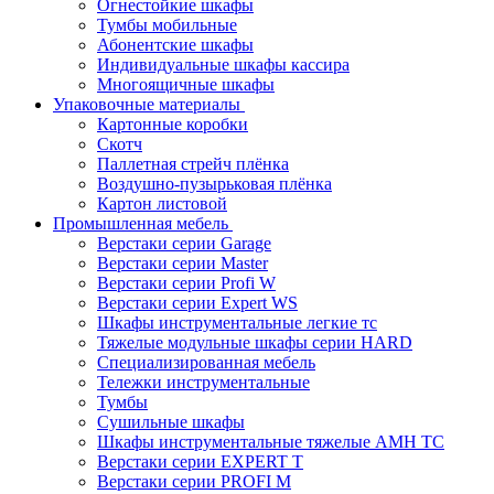
Огнестойкие шкафы
Тумбы мобильные
Абонентские шкафы
Индивидуальные шкафы кассира
Многоящичные шкафы
Упаковочные материалы
Картонные коробки
Скотч
Паллетная стрейч плёнка
Воздушно-пузырьковая плёнка
Картон листовой
Промышленная мебель
Верстаки серии Garage
Верстаки серии Master
Верстаки серии Profi W
Верстаки серии Expert WS
Шкафы инструментальные легкие тс
Тяжелые модульные шкафы серии HARD
Cпециализированная мебель
Тележки инструментальные
Тумбы
Cушильные шкафы
Шкафы инструментальные тяжелые AMH TC
Верстаки серии EXPERT T
Верстаки серии PROFI M