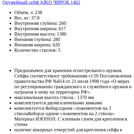
Оружейный сейф AIKO ЧИРОК 1462
Объём, л:
238
Вес, кг:
37.8
Внутренняя глубина:
260
Внутренняя ширина:
617
Внутренняя высота:
1380
Внешняя глубина:
280
Внешняя ширина:
620
Количество стволов:
5
Предназначен для хранения огнестрельного оружия.
Сейфы соответствуют требованиям ст.59 Постановления
правительства РФ №814 от 21 июля 1998 года «О мерах
по регулированию гражданского и служебного оружия и
патронов к нему на территории РФ».
максимальная высота ствола - 1370 мм
комплектуются двумя ключевыми замками
комплектуется &nbsp;одним «ложементом на 3
ствола&nbsp;и одним «ложементом на 2 ствола».
Материал ИЗОПОЛ. С клеевым слоем для крепления к
стенке
наличие анкерных отверстий для крепления сейфа к