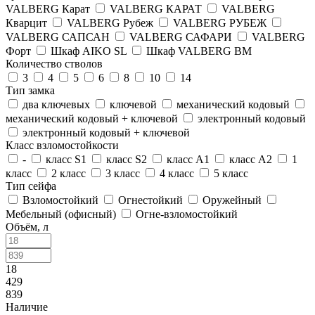
VALBERG Карат
VALBERG КАРАТ
VALBERG
Кварцит
VALBERG Рубеж
VALBERG РУБЕЖ
VALBERG САПСАН
VALBERG САФАРИ
VALBERG
Форт
Шкаф AIKO SL
Шкаф VALBERG BM
Количество стволов
3
4
5
6
8
10
14
Тип замка
два ключевых
ключевой
механический кодовый
механический кодовый + ключевой
электронный кодовый
электронный кодовый + ключевой
Класс взломостойкости
-
класс S1
класс S2
класс А1
класс А2
1
класс
2 класс
3 класс
4 класс
5 класс
Тип сейфа
Взломостойкий
Огнестойкий
Оружейный
Мебельный (офисный)
Огне-взломостойкий
Объём, л
18
429
839
Наличие